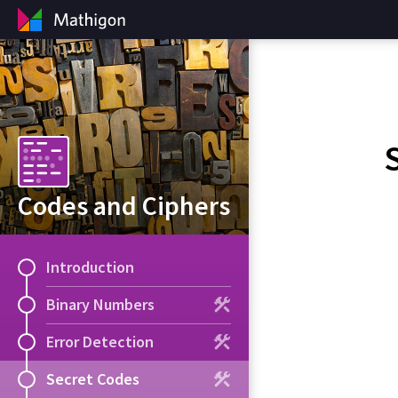
Codes and Ciphers
Introduction
Binary Numbers
Error Detection
Secret Codes