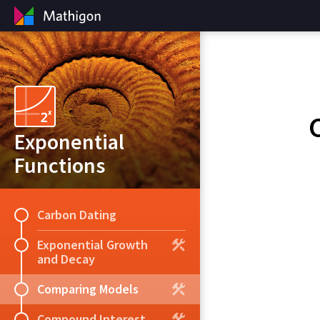
Exponential
Functions
Carbon Dating
Exponential Growth
and Decay
Comparing Models
Compound Interest