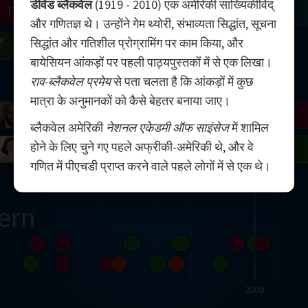
डेविड ब्लैकवेल
(1919 - 2010) एक अमेरिकी सांख्यिकीविद्
Turing
Tao
और गणितज्ञ थे। उन्होंने गेम थ्योरी, संभाव्यता सिद्धांत, सूचना
सिद्धांत और गतिशील प्रोग्रामिंग पर काम किया, और
on
Gardner
Serre
Uhlenbeck
Bourgain
Mirzakhani
बायेसियन आंकड़ों पर पहली पाठ्यपुस्तकों में से एक लिखा।
Mandelbrot
राव-ब्लैकवेल प्रमेय
से पता चलता है कि आंकड़ों में कुछ
मात्रा के अनुमानकों को कैसे बेहतर बनाया जाए।
Blackwell
Penrose
ब्लैकवेल अमेरिकी
नेशनल एकेडमी ऑफ साइंसेज
में शामिल
होने के लिए चुने गए पहले अफ्रीकी-अमेरिकी थे, और वे
del
Robinson
Easley
Matiyasevich
Avila
गणित में पीएचडी प्राप्त करने वाले पहले लोगों में से एक थे।
ern
2000