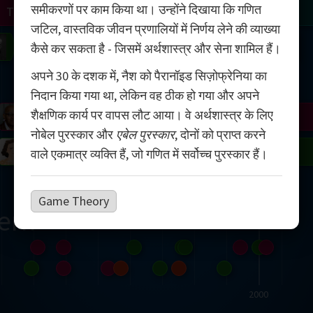
समीकरणों पर काम किया था। उन्होंने दिखाया कि गणित
Turing
Tao
जटिल, वास्तविक जीवन प्रणालियों में निर्णय लेने की व्याख्या
on
Gardner
Serre
Uhlenbeck
Bourgain
Mirzakhani
कैसे कर सकता है - जिसमें अर्थशास्त्र और सेना शामिल हैं।
अपने 30 के दशक में, नैश को पैरानॉइड सिज़ोफ्रेनिया का
Mandelbrot
निदान किया गया था, लेकिन वह ठीक हो गया और अपने
शैक्षणिक कार्य पर वापस लौट आया। वे अर्थशास्त्र के लिए
Blackwell
Penrose
नोबेल पुरस्कार और
एबेल पुरस्कार
, दोनों को प्राप्त करने
del
Robinson
Easley
Matiyasevich
Avila
वाले एकमात्र व्यक्ति हैं, जो गणित में सर्वोच्च पुरस्कार हैं।
Game Theory
ern
2000