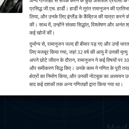
अन्य गणितज्ञों से संपर्क करने के कुछ असफल प्रयासों के बा
प्रसिद्ध जी.एच. हार्डी। हार्डी ने तुरंत रामानुजन की प्रत
Somerville
Abel
Dedekind
Kovalevskaya
Cox
लिया, और उनके लिए इंग्लैंड के कैंब्रिज की यात्रा करने क
Cauchy
Jacobi
Riemann
Russell
Escher
की। साथ में, उन्होंने संख्या सिद्धांत, विश्लेषण और अनंत श्र
कई खोजें कीं।
i
Germain
Bolyai
Nightingale
Lie
Peano
Hardy
Shann
दुर्भाग्य से, रामानुजन जल्द ही बीमार पड़ गए और उन्हें भार
लिए मजबूर किया गया, जहां 32 वर्ष की आयु में उनकी मृत्य
g
De Morgan
Cantor
अपने छोटे जीवन के दौरान, रामानुजन ने कई विषयों पर 30
Möbius
Galois
Poincaré
और समीकरण सिद्ध किए। उनके काम ने गणित के पूरी तरह
क्षेत्रों का निर्माण किया, और उनकी नोटबुक का अध्ययन उनक
Babbage
Sylvester
Noether
Gö
बाद कई दशकों तक अन्य गणितज्ञों द्वारा किया गया था।
Mod